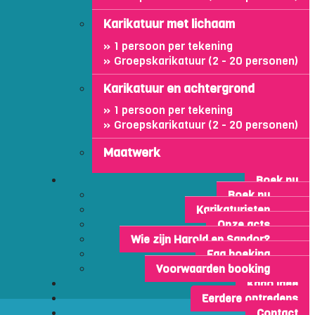
Karikatuur met lichaam
1 persoon per tekening
Groepskarikatuur (2 - 20 personen)
Karikatuur en achtergrond
1 persoon per tekening
Groepskarikatuur (2 - 20 personen)
Maatwerk
Boek nu
Boek nu
Karikaturisten
Onze acts
Wie zijn Harold en Sandor?
Faq boeking
Voorwaarden booking
Kado idee
Eerdere optredens
Contact