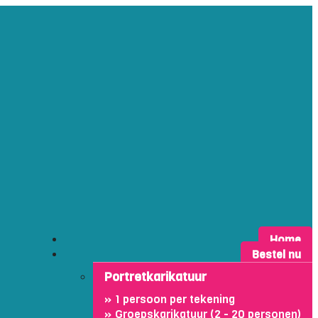
Home
Bestel nu
Portretkarikatuur
1 persoon per tekening
Groepskarikatuur (2 - 20 personen)